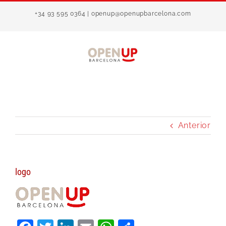
Saltar
+34 93 595 0364 | openup@openupbarcelona.com
al
contenido
Anterior
logo