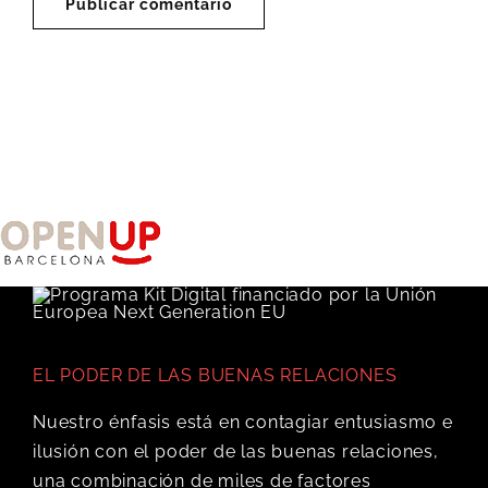
EL PODER DE LAS BUENAS RELACIONES
Nuestro énfasis está en contagiar entusiasmo e
ilusión con el poder de las buenas relaciones,
una combinación de miles de factores