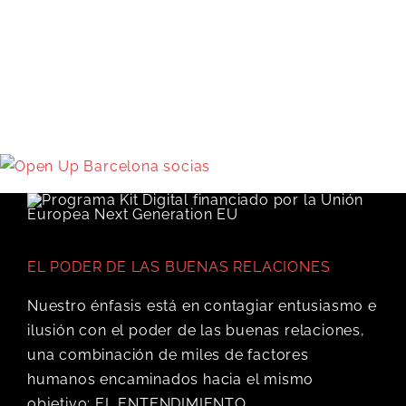
EL PODER DE LAS BUENAS RELACIONES
Nuestro énfasis está en contagiar entusiasmo e
ilusión con el poder de las buenas relaciones,
una combinación de miles de factores
humanos encaminados hacia el mismo
objetivo: EL ENTENDIMIENTO.