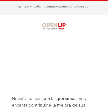
Saltar
+34 93 595 0364 | openup@openupbarcelona.com
al
contenido
Nuestra pasión son las
personas,
nos
encanta contribuir a la mejora de sus