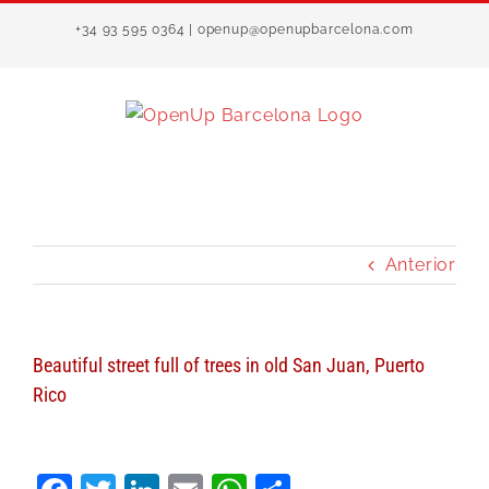
Saltar
+34 93 595 0364 | openup@openupbarcelona.com
al
contenido
Anterior
Beautiful street full of trees in old San Juan, Puerto
Rico