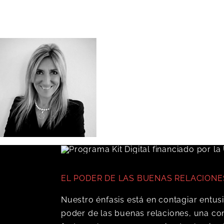
EL PODER DE LAS BUENAS RELACIONE
Nuestro énfasis está en contagiar entus
poder de las buenas relaciones, una co