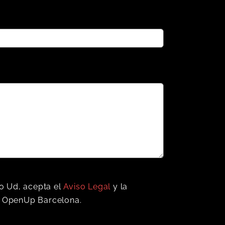
o Ud, acepta el
Aviso Legal
y la
 OpenUp Barcelona.