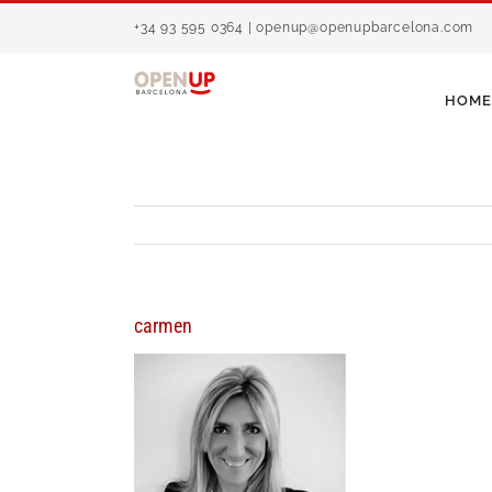
Saltar
+34 93 595 0364 | openup@openupbarcelona.com
al
contenido
HOME
carmen