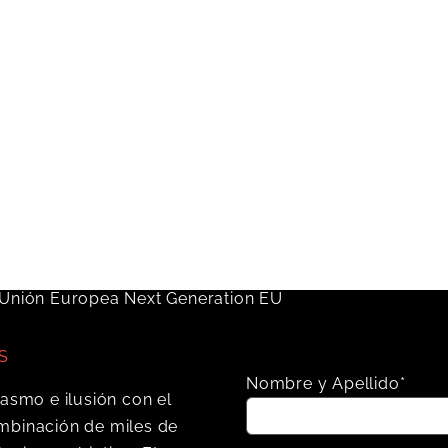
S
Nombre y Apellido*
iasmo e ilusión con el
mbinación de miles de