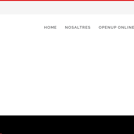
HOME
NOSALTRES
OPENUP ONLIN
pp
rteix