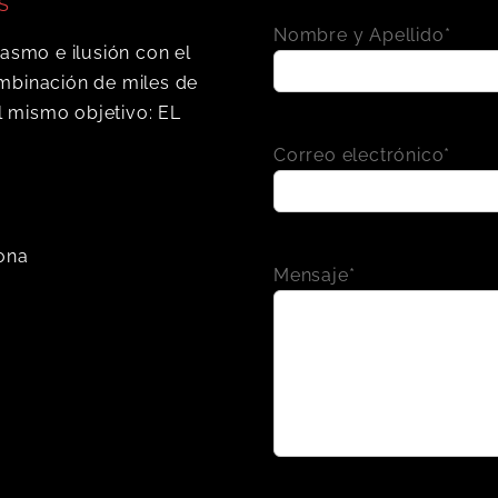
S
Nombre y Apellido*
iasmo e ilusión con el
mbinación de miles de
 mismo objetivo: EL
Correo electrónico*
lona
Mensaje*