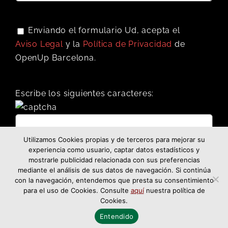
Enviando el formulario Ud, acepta el
Aviso Legal
y la
Política de Privacidad
de
OpenUp Barcelona.
Escribe los siguientes caracteres:
Utilizamos Cookies propias y de terceros para mejorar su
experiencia como usuario, captar datos estadísticos y
mostrarle publicidad relacionada con sus preferencias
mediante el análisis de sus datos de navegación. Si continúa
con la navegación, entendemos que presta su consentimiento
para el uso de Cookies. Consulte
aquí
nuestra política de
Cookies.
Facebook
Twitter
LinkedIn
Email
WhatsApp
Compartir
Entendido