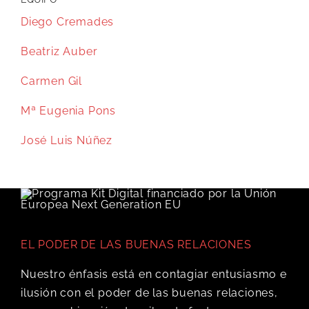
Diego Cremades
Beatriz Auber
Carmen Gil
Mª Eugenia Pons
José Luis Núñez
EL PODER DE LAS BUENAS RELACIONES
Nuestro énfasis está en contagiar entusiasmo e
ilusión con el poder de las buenas relaciones,