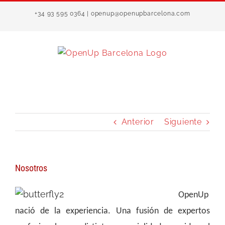
Saltar
+34 93 595 0364 | openup@openupbarcelona.com
al
contenido
Anterior
Siguiente
Nosotros
OpenUp
nació de la experiencia. Una fusión de expertos