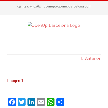
Saltar
+34 93 595 0364 | openup@openupbarcelona.com
al
contenido
Anterior
Imagen 1
Facebook
Twitter
LinkedIn
Email
WhatsApp
Compartir