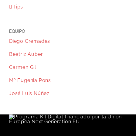
Tips
EQUIPO
Diego Cremades
Beatriz Auber
Carmen Gil
Mª Eugenia Pons
José Luis Núñez