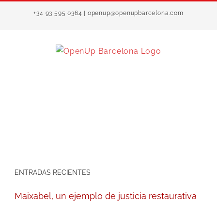
Saltar
+34 93 595 0364 | openup@openupbarcelona.com
al
contenido
ENTRADAS RECIENTES
Maixabel, un ejemplo de justicia restaurativa