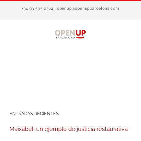
Saltar
+34 93 595 0364 | openup@openupbarcelona.com
al
contenido
ENTRADAS RECIENTES
Maixabel, un ejemplo de justicia restaurativa