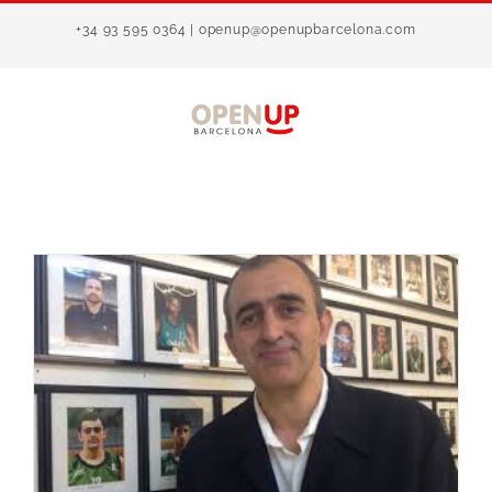
Saltar
+34 93 595 0364 | openup@openupbarcelona.com
al
contenido