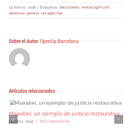
15 marzo, 2018
|
Etiquetas:
decisiones
,
metacognición
,
observar
,
pensar
,
recapacitar
Sobre el Autor:
OpenUp Barcelona
Artículos relacionados
Maixabel, un ejemplo de justicia restaurativa
M
14 junio, 2022
|
Sin comentarios
l