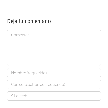
1
Deja tu comentario
Comentar