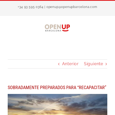
Saltar
+34 93 595 0364 | openup@openupbarcelona.com
al
contenido
Anterior
Siguiente
SOBRADAMENTE PREPARADOS PARA “RECAPACITAR”