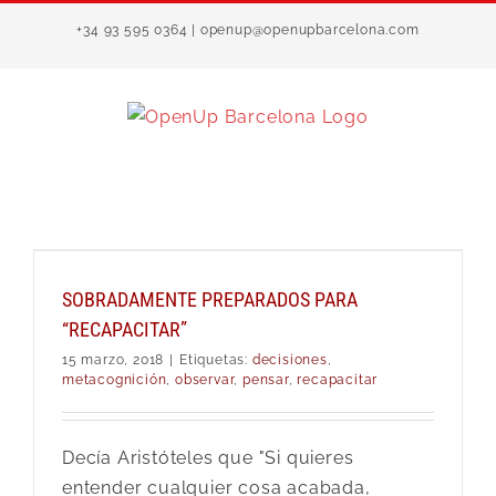
Saltar
+34 93 595 0364 | openup@openupbarcelona.com
al
contenido
SOBRADAMENTE PREPARADOS PARA
“RECAPACITAR”
15 marzo, 2018
|
Etiquetas:
decisiones
,
metacognición
,
observar
,
pensar
,
recapacitar
Decía Aristóteles que "Si quieres
entender cualquier cosa acabada,