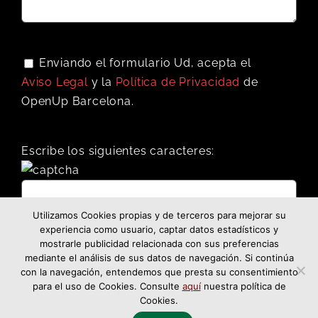
Enviando el formulario Ud, acepta el
Aviso Legal
y la
Política de Privacidad
de
OpenUp Barcelona.
Escribe los siguientes caracteres:
Utilizamos Cookies propias y de terceros para mejorar su
experiencia como usuario, captar datos estadísticos y
mostrarle publicidad relacionada con sus preferencias
mediante el análisis de sus datos de navegación. Si continúa
con la navegación, entendemos que presta su consentimiento
para el uso de Cookies. Consulte
aquí
nuestra política de
Cookies.
Facebook
Twitter
LinkedIn
Email
WhatsApp
Compartir