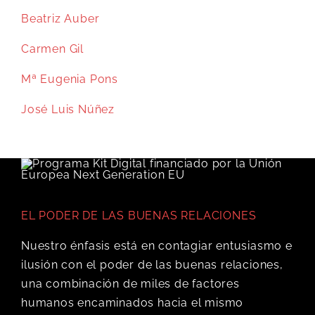
Beatriz Auber
Carmen Gil
Mª Eugenia Pons
José Luis Núñez
EL PODER DE LAS BUENAS RELACIONES
Nuestro énfasis está en contagiar entusiasmo e
ilusión con el poder de las buenas relaciones,
una combinación de miles de factores
humanos encaminados hacia el mismo