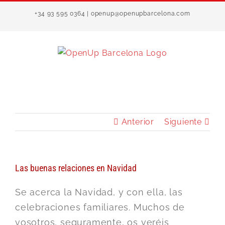
Saltar
+34 93 595 0364 | openup@openupbarcelona.com
al
contenido
Anterior
Siguiente
Las buenas relaciones en Navidad
Se acerca la Navidad, y con ella, las
celebraciones familiares. Muchos de
vosotros, seguramente, os veréis