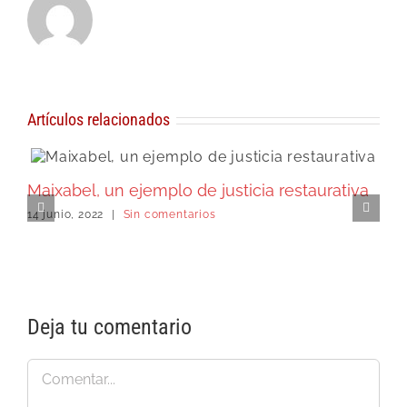
Artículos relacionados
Maixabel, un ejemplo de justicia restaurativa
M
14 junio, 2022
|
Sin comentarios
l
1
Deja tu comentario
Comentar