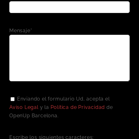
Mensaje*
Enviando el formulario Ud, acepta el
Aviso Legal
y la
Política de Privacidad
de
OpenUp Barcelona.
Escribe los siguientes caracteres: