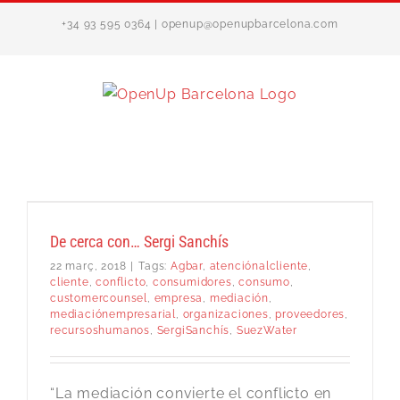
Skip
+34 93 595 0364 | openup@openupbarcelona.com
to
content
De cerca con… Sergi Sanchís
22 març, 2018
|
Tags:
Agbar
,
atenciónalcliente
,
cliente
,
conflicto
,
consumidores
,
consumo
,
customercounsel
,
empresa
,
mediación
,
mediaciónempresarial
,
organizaciones
,
proveedores
,
recursoshumanos
,
SergiSanchís
,
SuezWater
“La mediación convierte el conflicto en