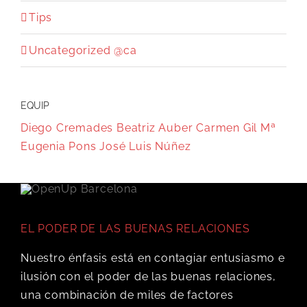
Tips
Uncategorized @ca
EQUIP
Diego Cremades
Beatriz Auber
Carmen Gil
Mª
Eugenia Pons
José Luis Núñez
EL PODER DE LAS BUENAS RELACIONES
Nuestro énfasis está en contagiar entusiasmo e
ilusión con el poder de las buenas relaciones,
una combinación de miles de factores