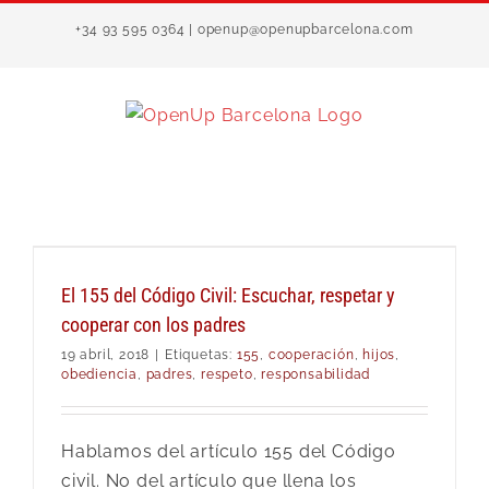
Saltar
+34 93 595 0364 | openup@openupbarcelona.com
al
contenido
El 155 del Código Civil: Escuchar, respetar y
cooperar con los padres
19 abril, 2018
|
Etiquetas:
155
,
cooperación
,
hijos
,
obediencia
,
padres
,
respeto
,
responsabilidad
Hablamos del artículo 155 del Código
civil. No del artículo que llena los