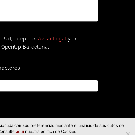
o Ud, acepta el
Aviso Legal
y la
 OpenUp Barcelona.
racteres:
acionada con sus preferencias mediante el análisis de sus datos de
 Consulte
aquí
nuestra política de Cookies.