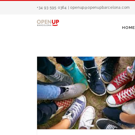
Saltar
+34 93 595 0364 | openup@openupbarcelona.com
al
contenido
HOME
 Escuchar,
 los padres