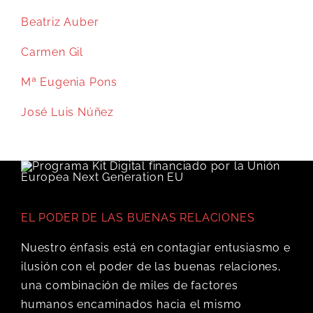
Beatriz Auber
Carmen Gil
Mª Eugenia Pons
José Luis Núñez
EL PODER DE LAS BUENAS RELACIONES
Nuestro énfasis está en contagiar entusiasmo e
ilusión con el poder de las buenas relaciones,
una combinación de miles de factores
humanos encaminados hacia el mismo