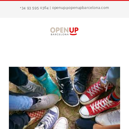
Saltar
+34 93 595 0364 | openup@openupbarcelona.com
al
contenido