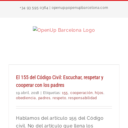
Saltar
+34 93 595 0364 | openup@openupbarcelona.com
al
contenido
El 155 del Código Civil: Escuchar, respetar y
cooperar con los padres
19 abril, 2018
|
Etiquetas:
155
,
cooperación
,
hijos
,
obediencia
,
padres
,
respeto
,
responsabilidad
Hablamos del artículo 155 del Código
civil. No del artículo que llena los